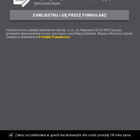
tymczasowym.
ZAREJESTRUJ SIĘ PRZEZ FORMULARZ
Fortuna online zakłady bukmacherskie Sp. z o.o., ul. Stawowa 50, 43-400 Cieszyn,
gromadzi dane osobowe w celu rejestracji i weryfikacji klientów. Więcej informacji można
znaleźć w dokumencie
Polityka Prywatności
.
Zakaz uczestnictwa w grach hazardowych dla osób poniżej 18 roku życia.