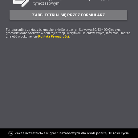
tymczasowym.
ZAREJESTRUJ SIĘ PRZEZ FORMULARZ
Fortuna online zakłady bukmacherskie Sp. z o.o., ul. Stawowa 50, 43-400 Cieszyn,
gromadzi dane osobowe w celu rejestracji i weryfikacji klientów. Więcej informacji można
znaleźć w dokumencie
Polityka Prywatności
.
Zakaz uczestnictwa w grach hazardowych dla osób poniżej 18 roku życia.