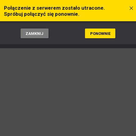
Połączenie z serwerem zostało utracone.
Spróbuj połączyć się ponownie.
ZAMKNIJ
PONOWNIE